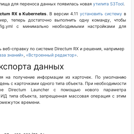
илища для переноса данных появилась новая
утилита S3Tool
.
ctum RX в Kubernetes
. В версии 4.11
установить систему
в
мер, теперь достаточно выполнить одну команду, чтобы
nfig.yml с минимально необходимыми настройками для
ь веб-справку по системе Directum RX и решения, например
аза знаний»
,
«Встроенный редактор»
.
кспорта данных
ия на получение информации из карточек. По умолчанию
день с карточками одного типа объекта. При необходимости
е Directum Launcher с помощью нового параметра
я ИД типа объекта, запрещенная массовая операция с этим
ромежуток времени.