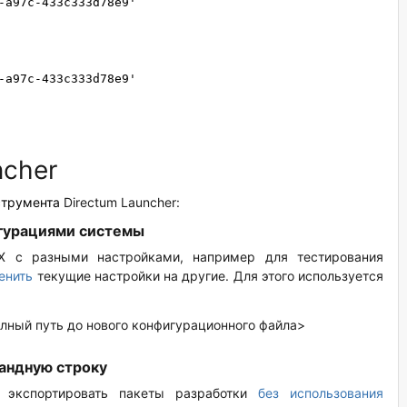
-a97c-433c333d78e9'
-a97c-433c333d78e9'
ncher
струмента
Directum Launcher:
гурациями системы
RX с разными настройками, например для тестирования
енить
текущие настройки на другие. Для этого используется
<Полный путь до нового конфигурационного файла>
мандную строку
 экспортировать пакеты разработки
без использования