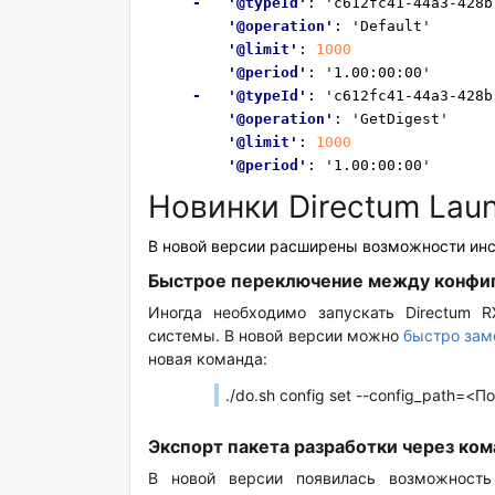
- '@typeId'
: 'c612fc41-44a3-428b
'@operation'
: 'Default'
'@limit'
:
1000
'@period'
: '1.00:00:00'
- '@typeId'
: 'c612fc41-44a3-428b
'@operation'
: 'GetDigest'
'@limit'
:
1000
'@period'
: '1.00:00:00'
Новинки Directum Lau
В новой версии расширены возможности ин
Быстрое переключение между конфи
Иногда необходимо запускать Directum 
системы. В новой версии можно
быстро зам
новая команда:
./do.sh config set --config_path=
Экспорт пакета разработки через ко
В новой версии появилась возможность