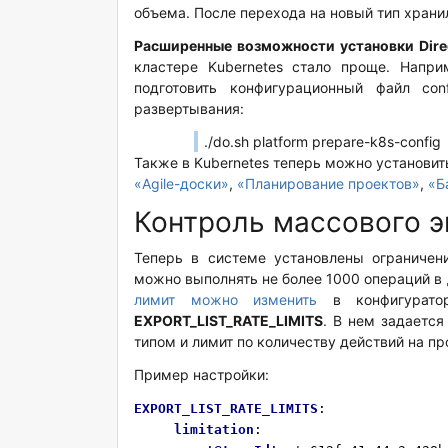
объема. После перехода на новый тип хран
Расширенные возможности установки Dire
кластере Kubernetes стало проще. Напри
подготовить конфигурационный файл co
развертывания:
./do.sh platform prepare-k8s-config
Также в Kubernetes теперь можно установит
«Agile-доски»
,
«Планирование проектов»
,
«Б
Контроль массового э
Теперь в системе установлены ограничен
можно выполнять не более 1000 операций в 
лимит можно изменить
в конфигуратор
EXPORT
_
LIST
_
RATE
_
LIMITS
. В нем задаетс
типом и лимит по количеству действий на п
Пример настройки:
EXPORT_LIST_RATE_LIMITS
:
limitation
: