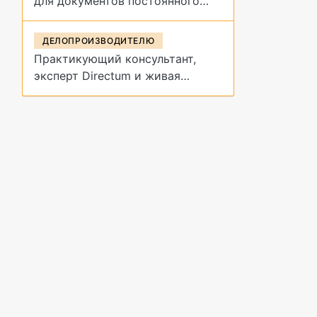
для документов постоянного
срока хранения?
ДЕЛОПРОИЗВОДИТЕЛЮ
Практикующий консультант,
эксперт Directum и живая
демонстрация архивных
процедур