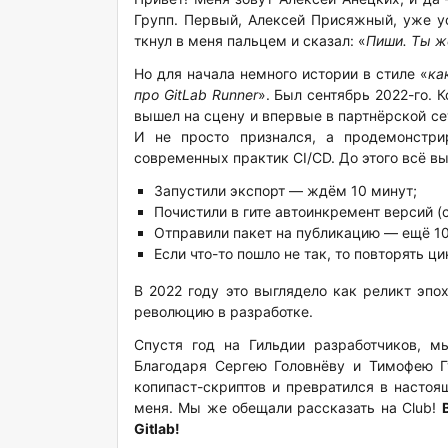
Групп. Первый, Алексей Присяжный, уже ус
ткнул в меня пальцем и сказал: «
Пиши. Ты ж
Но для начала немного истории в стиле «
ка
про GitLab Runner
». Был сентябрь 2022-го.
вышел на сцену и впервые в партнёрской сет
И не просто признался, а продемонстр
современных практик CI/CD. До этого всё в
Запустили экспорт — ждём 10 минут;
Почистили в гите автоинкремент версий (
Отправили пакет на публикацию — ещё 10
Если что-то пошло не так, то повторять ц
В 2022 году это выглядело как реликт эпо
революцию в разработке.
Спустя год на Гильдии разработчиков, 
Благодаря Сергею Головнёву и Тимофею Г
копипаст-скриптов и превратился в насто
меня. Мы же обещали рассказать на Club!
Gitlab!