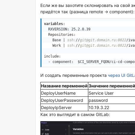
Если же вы захотите склонировать на свой э
придётся так (разница remote -> component):
variables
:

  RXVERSION: 25.2.0.39

  Repositories:

    Base |
 ssh:
//
git@git.domain.ru:8022
/iva
    Work |
 ssh:
//
git@git.domain.ru:8022
/iva
include:

  - component:  $CI_SERVER_FQDN/ci-cd-compo
И создать переменные проекта
через
UI Git
Название переменной
Значение переменно
DeployUserName
Service User
DeployUserPassword
password
DeployIpServer
10.19.3.22
Как это выглядит в самом GitLab: