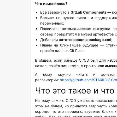
Что изменилось?
Всё завернуто в
GitLab Components —
ко
Больше не нужно писать и поддержи
переменных;
Появилась автоматическая выгрузка п
сервер превратится в музей артефактов с
Добавили
автогенерацию package.xml
;
Планы на ближайшее будущее — статиче
прошёл дальше Git Push.
В общем, если раньше CI/CD был для избра
нажал, пошёл пить кофе. А про то,
как именн
А кому скучно читать и хочется
репозитории:
https://github.com/STARKOV-G
Что это такое и чт
На тему самого CI/CD уже есть несколько с
этом не будем, но придется затронуть кра
коротко, то это переиспользуемые блоки 
собой. Для общего понимания этой информа