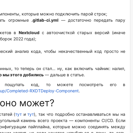
мпоненты, которые можно подключить парой строк;
вать огромные
.gitlab-ci.yml
— достаточно передать пару
акетов в
Nextcloud
с автоочисткой старых версий (иначе
борок 2022 года);
ский анализ кода, чтобы некачественный код просто не
нных, то теперь он стал… ну, как включить чайник: налил,
о мы этого добились
— дальше в статье.
 пощупать код, то можете посмотреть его в
roup/Completed-RXDTDeploy-Component
.
о оно может?
татей (
тут
и
тут
), так что подробно останавливаться мы на
еугольный камень всего проекта — компоненты CI/CD. Если
конфигурации пайплайна, которые можно соединять между
ции хватит, но если хочется углубиться в тему, то есть