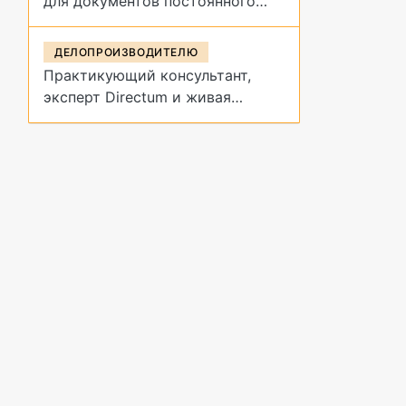
для документов постоянного
срока хранения?
ДЕЛОПРОИЗВОДИТЕЛЮ
Практикующий консультант,
эксперт Directum и живая
демонстрация архивных
процедур