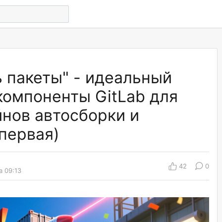
 пакеты" - идеальный
компоненты GitLab для
нов автосборки и
первая)
42
0
в 09:13