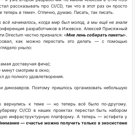
тал рассказывать про CI/CD, так что в этот раз он просто
е теперь в теме
». Отлично, думаю. Писать, так писать.
к всё начиналось, когда мир был молод, а мы ещё не знали
 Конференция разработчиков в Ижевске. Алексей Присяжный
и Directum честно признался: «
Мне лень собирать пакеты
».
ировал, как можно перестать это делать — с помощью
ыглядело уныло:
самая доставучая фича);
 минут смотрим в окно;
икл до полного удовлетворения.
хи динозавров. Поэтому пришлось организовать небольшую
мы вернулись к теме — но теперь всё было по-другому.
убареву CI/CD в наших проектах перестал быть набором
ящую инфраструктурную платформу. А теперь — эстафета у
Внимание — счастье можно получить только в экосистеме