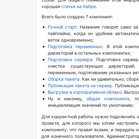
хорошая
статья на Хабре
.
Всего было создано 7 компонент:
Ручной старт
. Название говорит само за
пайплайна, когда он удобнее автоматич
веток одновременно;
Подготовка переменных
. В этой комп
директорий в остальных компонентах;
Подготовка сервера
. Подготовка серве
очистка существующих директорий,
переменным, подтягивание указанных вето
Сборка пакета
. Как ни удивительно, сбо
Публикация пакета на сервер
. Публикаци
Выгрузка в корпоративное облако
. Выгру
Ну и наконец,
общая компонента
, п
инициализация значений по умолчанию.
Для корректной работы нужно подключить не 
проекте, для которого мы хотим настроить
компоненту, что правит всеми, и передать
для конечного пользователя. Администрато