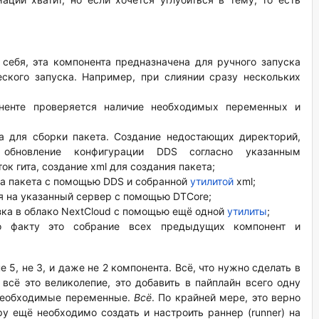
 себя, эта компонента предназначена для ручного запуска
еского запуска. Например, при слиянии сразу нескольких
оненте проверяется наличие необходимых переменных и
ра для сборки пакета. Создание недостающих директорий,
 обновление конфигурации DDS согласно указанным
к гита, создание xml для создания пакета;
рка пакета с помощью DDS и собранной
утилитой
xml;
я на указанный сервер с помощью DTCore;
зка в облако NextCloud с помощью ещё одной
утилиты
;
о факту это собрание всех предыдущих компонент и
5, не 3, и даже не 2 компонента. Всё, что нужно сделать в
 всё это великолепие, это добавить в пайплайн всего одну
 необходимые переменные.
Всё
. По крайней мере, это верно
ру ещё необходимо создать и настроить раннер (runner) на