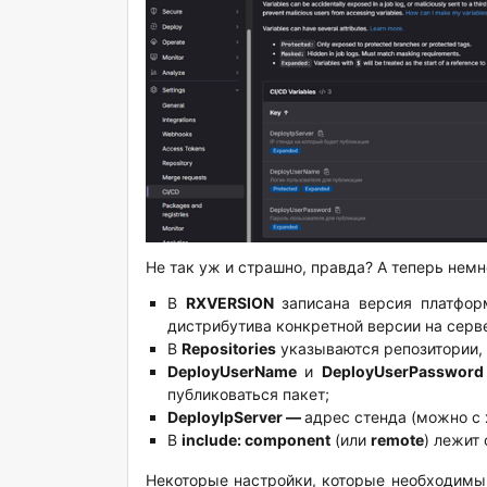
Не так уж и страшно, правда? А теперь немн
В
RXVERSION
записана версия платфо
дистрибутива конкретной версии на серв
В
Repositories
указываются репозитории, 
DeployUserName
и
DeployUserPasswor
публиковаться пакет;
DeployIpServer —
адрес стенда (можно с 
В
include: component
(или
remote
) лежит
Некоторые настройки, которые необходимы 