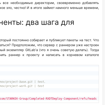
ть все необходимые директории, своевременно добавлять
ое зло, честно! И в итоге займет
намного
меньше времени,
енты: два шага для
оторый постоянно собирает и публикует пакеты на тест. Что
маться? Предположим, что сервер с раннером уже настроен
ый экземпляр GitLab’а (что я очень советую делать). Тогда
чить раннер к проекту и написать в корневом каталоге
nov/project-base.git | test,
nov/project-work.git | test
com/STARKOV-Group/Completed-RXDTDeploy-Component/refs/heads/remo