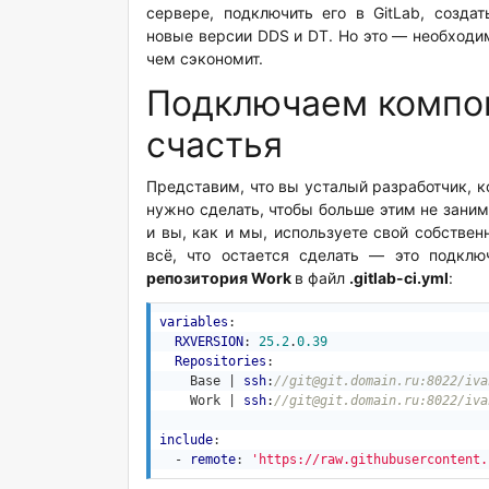
сервере, подключить его в GitLab, созда
новые версии DDS и DT. Но это — необходим
чем сэкономит.
Подключаем компон
счастья
Представим, что вы усталый разработчик, к
нужно сделать, чтобы больше этим не зани
и вы, как и мы, используете свой собственн
всё, что остается сделать — это подклю
репозитория Work
в файл
.gitlab-ci.yml
:
variables
:

RXVERSION
: 
25.2
.
0.39
Repositories
:

    Base | 
ssh
:
//git@git.domain.ru:8022/iva
    Work | 
ssh
:
//git@git.domain.ru:8022/iva
include
:

  - 
remote
: 
'https://raw.githubusercontent.