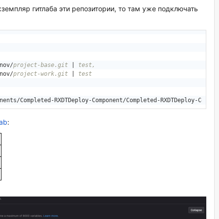
кземпляр гитлаба эти репозитории, то там уже подключать
nov/
project-base.git
 |
 test,
nov/
project-work.git
 |
 test
nents/Completed-RXDTDeploy-Component/Completed-RXDTDeploy-Compon
Lab
:
й