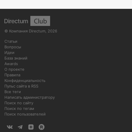
©
Компания Directum
,
2026
Статьи
Вопросы
Идеи
База знаний
Awards
О проекте
Правила
Конфиденциальность
Пульс сайта в RSS
Все теги
Написать администратору
Поиск по сайту
Поиск по тегам
Поиск пользователей