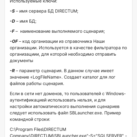
Используемые ключи:
-S
– имя сервера БД DIRECTUM;
-D
– имя БД;
-F
– наименование выполняемого сценария;
-OF
– код организации из справочника Наши
организации. Используется в качестве фильтратора по
организациии, для которой необходимо отправить
документы
-R
– параметр сценария. В данном случае имеет
значение «LogFileName». Создает каталог для лог
файлов работы сценария.
Если в сети нет доменов, то пользователей с Windows-
аутентификацией использовать нельзя, и для
настройки автоматического выполнения сценариев
следует использовать файл SBLauncher.exe. Пример
командной строки:
C:\Program Files\DIRECTUM
Company\DIRECTUM\SBLauncher.exe"-S="SQLSERVER" -