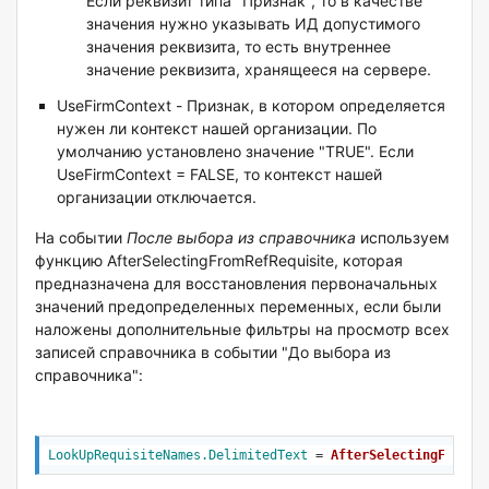
Если реквизит типа "Признак", то в качестве
значения нужно указывать ИД допустимого
значения реквизита, то есть внутреннее
значение реквизита, хранящееся на сервере.
UseFirmContext - Признак, в котором определяется
нужен ли контекст нашей организации. По
умолчанию установлено значение "TRUE". Если
UseFirmContext = FALSE, то контекст нашей
организации отключается.
На событии
После выбора из справочника
используем
функцию AfterSelectingFromRefRequisite, которая
предназначена для восстановления первоначальных
значений предопределенных переменных, если были
наложены дополнительные фильтры на просмотр всех
записей справочника в событии "До выбора из
справочника":
LookUpRequisiteNames
.DelimitedText
 = 
AfterSelectingFromRe