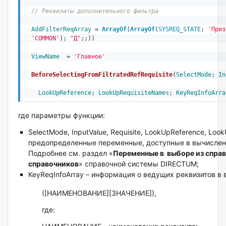
// Реквизиты дополнительного фильтра
AddFilterReqArray
 = 
ArrayOf
(
ArrayOf
(
SYSREQ_STATE
; 
'Приз
'COMMON'
); 
"Д"
;;))
ViewName
  = 
'Главное'
BeforeSelectingFromFiltratedRefRequisite
(
SelectMode
; 
In
LookUpReference
; 
LookUpRequisiteNames
; 
KeyReqInfoArra
где параметры функции:
SelectMode, InputValue, Requisite, LookUpReference, Loo
предопределенные переменные, доступные в вычислени
Подробнее см. раздел «
Переменные в выборе из справ
справочников
» справочной системы DIRECTUM;
KeyReqInfoArray – информация о ведущих реквизитов в
([НАИМЕНОВАНИЕ][ЗНАЧЕНИЕ]),
где: