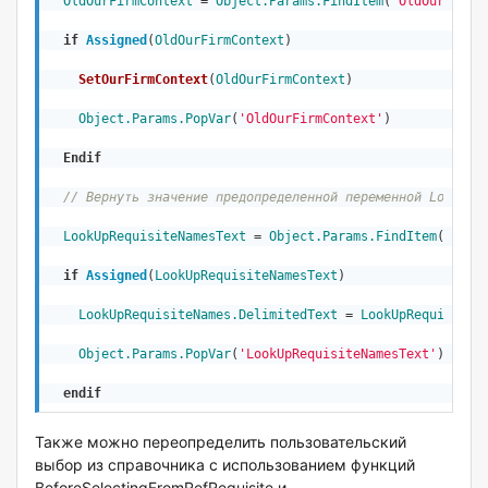
OldOurFirmContext
 = 
Object
.Params.FindItem
(
'OldOurFirmC
if
Assigned
(
OldOurFirmContext
)
SetOurFirmContext
(
OldOurFirmContext
)
Object
.Params.PopVar
(
'OldOurFirmContext'
)

Endif
// Вернуть значение предопределенной переменной LookUpR
LookUpRequisiteNamesText
 = 
Object
.Params.FindItem
(
'Look
if
Assigned
(
LookUpRequisiteNamesText
)
LookUpRequisiteNames
.DelimitedText
 = 
LookUpRequisiteN
Object
.Params.PopVar
(
'LookUpRequisiteNamesText'
)

endif
Также можно переопределить пользовательский
выбор из справочника с использованием функций
BeforeSelectingFromRefRequisite и