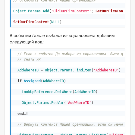
// Отключить контекст нашей организации
Object
.Params.Add
(
'OldOurFirmContext'
; 
GetOurFirmContext
(
SetOurFirmContext
(
NULL
)
В событии
После выбора из справочника
добавим
следующий код:
// Если в событии До выбора из справочника  были дополн
// снять их
AddWhereID
 = 
Object
.Params.FindItem
(
'AddWhereID'
)

if
Assigned
(
AddWhereID
)
LookUpReference
.DelWhere
(
AddWhereID
)

Object
.Params.PopVar
(
'AddWhereID'
)

endif
// Вернуть контекст Нашей оранизации, если он менялся