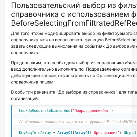
Пользовательский выбор из фил
справочника с использованием 
BeforeSelectingFromFiltratedRefRe
Для того чтобы модифицировать выбор из фильтруемого с
справочника
можно использовать функцию BeforeSelectingFr
задать следующие вычисления на событиях
До выбора из
справочника
.
Предположим, что необходим выбор из справочника
Конта
ввод дополнительно выполнять по Подразделению организ
действующие записи, отфильтровать по Организации. На 
справочника
пишем:
В событии реквизита "До выбора из справочника" для тип
организаций:
LookUpRequisiteNames
.Add
(
'ПодразделениеОрг'
)

// Ключевые реквизиты задаются в функции FiltrateKNTRef
KeyReqInfoArray
 = 
ArrayOf
(
ArrayOf
(
'Организация'
; 
Object