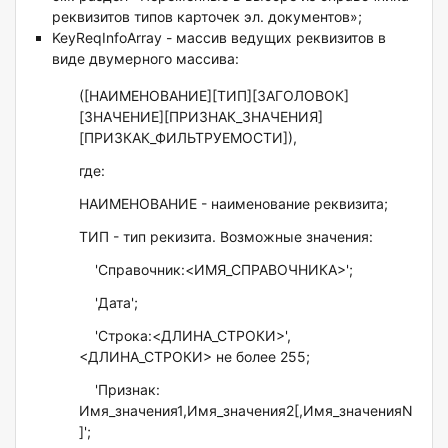
реквизитов типов карточек эл. документов»;
KeyReqInfoArray - массив ведущих реквизитов в
виде двумерного массива:
([НАИМЕНОВАНИЕ][ТИП][ЗАГОЛОВОК]
[ЗНАЧЕНИЕ][ПРИЗНАК_ЗНАЧЕНИЯ]
[ПРИЗКАК_ФИЛЬТРУЕМОСТИ]),
где:
НАИМЕНОВАНИЕ - наименование реквизита;
ТИП - тип рекизита. Возможные значения:
'Справочник:<ИМЯ_СПРАВОЧНИКА>';
'Дата';
'Строка:<ДЛИНА_СТРОКИ>',
<ДЛИНА_СТРОКИ> не более 255;
'Признак:
Имя_значения1,Имя_значения2[,Имя_значенияN
]';