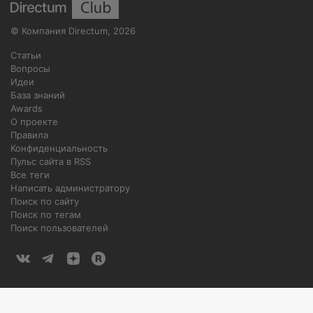
©
Компания Directum
,
2026
Статьи
Вопросы
Идеи
База знаний
Awards
О проекте
Правила
Конфиденциальность
Пульс сайта в RSS
Все теги
Написать администратору
Поиск по сайту
Поиск по тегам
Поиск пользователей