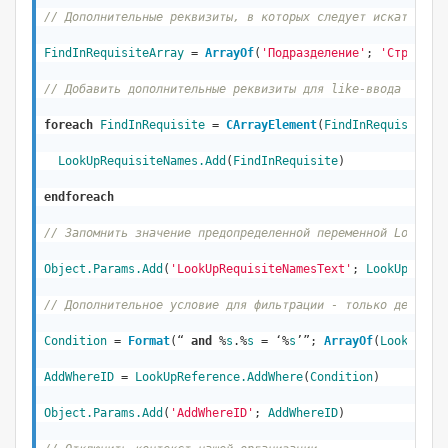
// Дополнительные реквизиты, в которых следует искать вве
FindInRequisiteArray
 = 
ArrayOf
(
'Подразделение'
; 
'Строка'
)
// Добавить дополнительные реквизиты для like-ввода в пре
foreach
FindInRequisite
 = 
CArrayElement
(
FindInRequisiteAr
LookUpRequisiteNames
.Add
(
FindInRequisite
)

endforeach
// Запомнить значение предопределенной переменной LookUpR
Object
.Params.Add
(
'LookUpRequisiteNamesText'
; 
LookUpRequi
// Дополнительное условие для фильтрации - только действу
Condition
 = 
Format
(“ 
and
 %
s
.%
s
 = ‘%
s
’”; 
ArrayOf
(
LookUpRef
AddWhereID
 = 
LookUpReference
.AddWhere
(
Condition
)

Object
.Params.Add
(
'AddWhereID'
; 
AddWhereID
)
