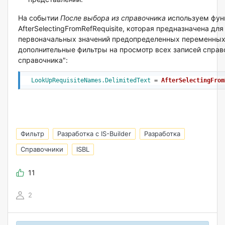
На событии
После выбора из справочника
используем фу
AfterSelectingFromRefRequisite, которая предназначена дл
первоначальных значений предопределенных переменных
дополнительные фильтры на просмотр всех записей справ
справочника":
LookUpRequisiteNames
.DelimitedText
 = 
AfterSelectingFrom
Фильтр
Разработка с IS-Builder
Разработка
Справочники
ISBL
11
2