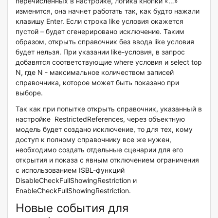
перечисленных в настройке, логика кнопки «…»
изменится, она начнет работать так, как будто нажали
клавишу Enter. Если строка like условия окажется
пустой – будет сгенерировано исключение. Таким
образом, открыть справочник без ввода like условия
будет нельзя. При указании like-условия, в запрос
добавятся соответствующие where условия и select top
N, где N - максимальное количеством записей
справочника, которое может быть показано при
выборе.
Так как при попытке открыть справочник, указанный в
настройке RestrictedReferences, через объектную
модель будет создано исключение, то для тех, кому
доступ к полному справочнику все же нужен,
необходимо создать отдельные сценарии для его
открытия и показа с явным отключением ограничения
с использованием ISBL-функций
DisableCheckFullShowingRestriction и
EnableCheckFullShowingRestriction.
Новые события для