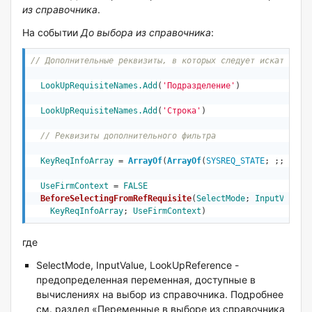
из справочника
.
На событии
До выбора из справочника
:
// Дополнительные реквизиты, в которых следует искать вве
LookUpRequisiteNames
.Add
(
'Подразделение'
)

LookUpRequisiteNames
.Add
(
'Строка'
)

// Реквизиты дополнительного фильтра   
KeyReqInfoArray
 = 
ArrayOf
(
ArrayOf
(
SYSREQ_STATE
; ;; 
"Д"
;
UseFirmContext
 = 
FALSE
BeforeSelectingFromRefRequisite
(
SelectMode
; 
InputValue
;
KeyReqInfoArray
; 
UseFirmContext
)
где
SelectMode, InputValue, LookUpReference -
предопределенная переменная, доступные в
вычислениях на выбор из справочника. Подробнее
см. раздел «Переменные в выборе из справочника