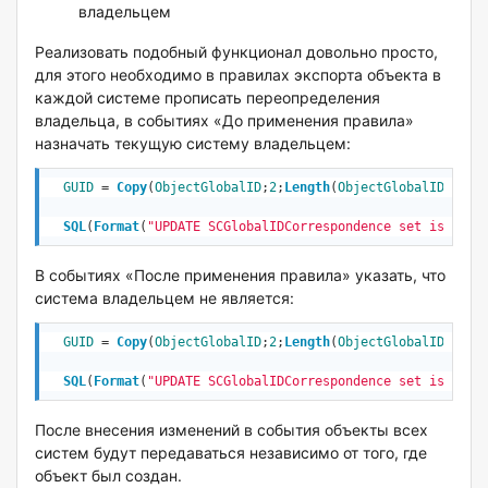
владельцем
Реализовать подобный функционал довольно просто,
для этого необходимо в правилах экспорта объекта в
каждой системе прописать переопределения
владельца, в событиях «До применения правила»
назначать текущую систему владельцем:
GUID
 = 
Copy
(
ObjectGlobalID
;
2
;
Length
(
ObjectGlobalID
)-
2
)
SQL
(
Format
(
"UPDATE SCGlobalIDCorrespondence set isOwner
В событиях «После применения правила» указать, что
система владельцем не является:
GUID
 = 
Copy
(
ObjectGlobalID
;
2
;
Length
(
ObjectGlobalID
)-
2
)
SQL
(
Format
(
"UPDATE SCGlobalIDCorrespondence set isOwner
После внесения изменений в события объекты всех
систем будут передаваться независимо от того, где
объект был создан.