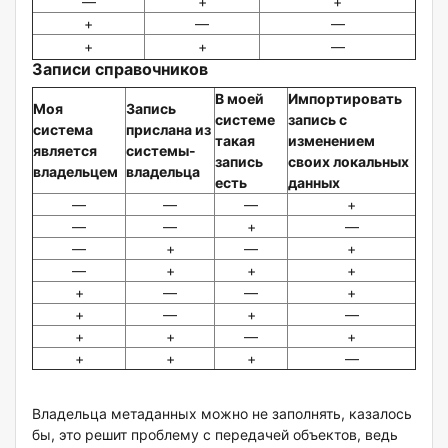
—
+
+
+
—
—
+
+
—
Записи справочников
В моей
Импортировать
Моя
Запись
системе
запись с
система
прислана из
такая
изменением
является
системы-
запись
своих локальных
владельцем
владельца
есть
данных
—
—
—
+
—
—
+
—
—
+
—
+
—
+
+
+
+
—
—
+
+
—
+
—
+
+
—
+
+
+
+
—
Владельца метаданных можно не заполнять, казалось
бы, это решит проблему с передачей объектов, ведь