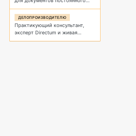
для документов постоянного
срока хранения?
ДЕЛОПРОИЗВОДИТЕЛЮ
Практикующий консультант,
эксперт Directum и живая
демонстрация архивных
процедур