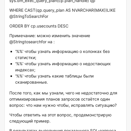
sys.dm_exec_query_plan(cp.plan_handle) qp
WHERE CAST(qp.query_plan AS NVARCHAR(MAX))LIKE
@StringToSearchFor
ORDER BY cp.usecounts DESC
Примечание: можно изменить значение
@Stringtosearchfor на :
'%
%' чтобы узнать информацию о колонках без
статистки;
'%
%' чтобы узнать информацию о недостающих
индексах;
'%
%' чтобы узнать какие таблицы были
сканированные.
После того, как мы узнали, чего не недостаточно для
оптимизирования планов запросов остаётся один
вопрос: что нам нужно чтобы, исправлять ситуацию?
Чтобы ответить на этот вопрос, продемонстрирую
следующий пример.
В результатах выполнения показанного SQL-запроса