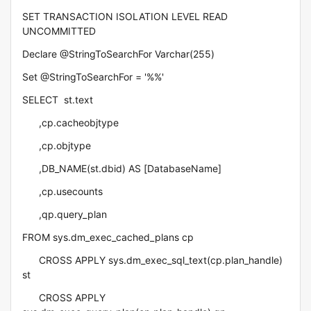
SET TRANSACTION ISOLATION LEVEL READ
UNCOMMITTED
Declare @StringToSearchFor Varchar(255)
Set @StringToSearchFor = '%
%'
SELECT st.text
,cp.cacheobjtype
,cp.objtype
,DB_NAME(st.dbid) AS [DatabaseName]
,cp.usecounts
,qp.query_plan
FROM sys.dm_exec_cached_plans cp
CROSS APPLY sys.dm_exec_sql_text(cp.plan_handle)
st
CROSS APPLY