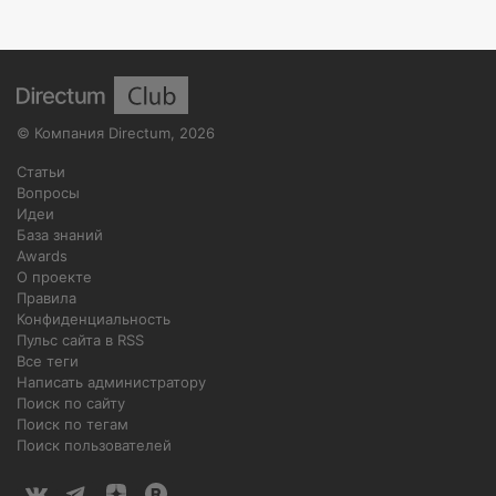
©
Компания Directum
,
2026
Статьи
Вопросы
Идеи
База знаний
Awards
О проекте
Правила
Конфиденциальность
Пульс сайта в RSS
Все теги
Написать администратору
Поиск по сайту
Поиск по тегам
Поиск пользователей