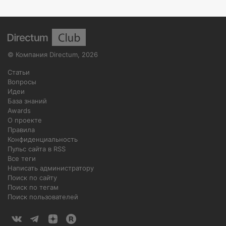
©
Компания Directum
,
2026
Статьи
Вопросы
Идеи
База знаний
Awards
О проекте
Правила
Конфиденциальность
Пульс сайта в RSS
Все теги
Написать администратору
Поиск по сайту
Поиск по тегам
Поиск пользователей