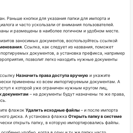
н. Раньше кнопки для указания папки для импорта и
иалога и часто ускользали от внимания пользователей.
ваны и размещены в наиболее логичном и удобном месте.
визитов заносимых документов, воспользуйтесь ссылкой
менования
. Ссылка, как следует из названия, поможет
мпортируемых документов, а установка префикса, например
ероприятия, позволит легко находить нужные документы
а ссылку
Назначить права доступа вручную
и укажите
ически применены ко всем импортируемым документам. А
оступ к которой уже ограничен нужным кругом лиц,
 к документам
– на документы будут назначены те же права,
сь.
овите флажок
Удалить исходные файлы
– и после импорта
ьного диска. А установка флажка
Открыть папку в системе
чески открыть папку, в которую импортировались файлы.
собенно удобно, когда в одну и ту же папку часто