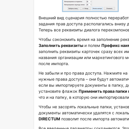
Внешний вид сценария полностью переработа
задания прав доступа располагались внизу д
Теперь все реквизиты диалога перекомпоно
Чтобы сэкономить время на заполнение рек
Заполнить реквизиты
и полем
Префикс наи
заполнить реквизиты карточек сразу всех и
названия организации или маркетингового м
после импорта.
Не забыли и про права доступа. Нажмите н
нужные права доступа – они будут автомат
если вы импортируете документы в папку, д
установите флажок
Применить права папки
что и на папку, в которую они импортировали
Чтобы не засорять локальные папки, устан
документы автоматически удалятся с локал
DIRECTUM
позволит после импорта автомати
Все введенные параметры сохраняются. Это о