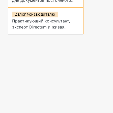
для документов постоянного
срока хранения?
ДЕЛОПРОИЗВОДИТЕЛЮ
Практикующий консультант,
эксперт Directum и живая
демонстрация архивных
процедур