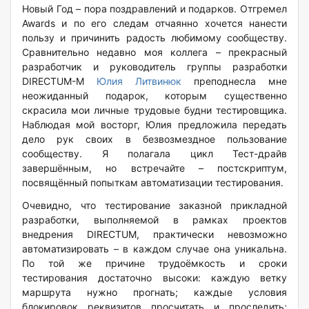
Новый Год – пора поздравлений и подарков. Отгремел
Awards и по его следам отчаянно хочется нанести
пользу и причинить радость любимому сообществу.
Сравнительно недавно моя коллега – прекрасный
разработчик и руководитель группы разработки
DIRECTUM-M
Юлия Литвинюк
преподнесла мне
неожиданный подарок, которым существенно
скрасила мои личные трудовые будни тестировщика.
Наблюдая мой восторг, Юлия предложила передать
дело рук своих в безвозмездное пользование
сообществу. Я полагала цикл Тест-драйв
завершённым, но встречайте – постскриптум,
посвящённый попыткам автоматизации тестирования.
Очевидно, что тестирование заказной прикладной
разработки, выполняемой в рамках проектов
внедрения DIRECTUM, практически невозможно
автоматизировать – в каждом случае она уникальна.
По той же причине трудоёмкость и сроки
тестирования достаточно высоки: каждую ветку
маршрута нужно прогнать; каждые условия
блокировок реквизитов просчитать и проследить;