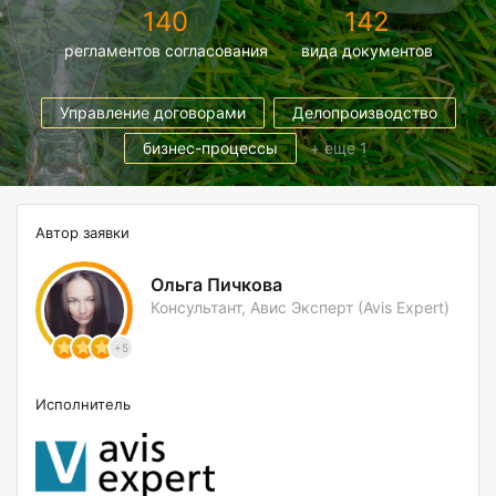
140
142
регламентов согласования
вида документов
Управление договорами
Делопроизводство
бизнес-процессы
+ еще 1
Автор заявки
Ольга Пичкова
Консультант, Авис Эксперт (Avis Expert)
+5
Исполнитель