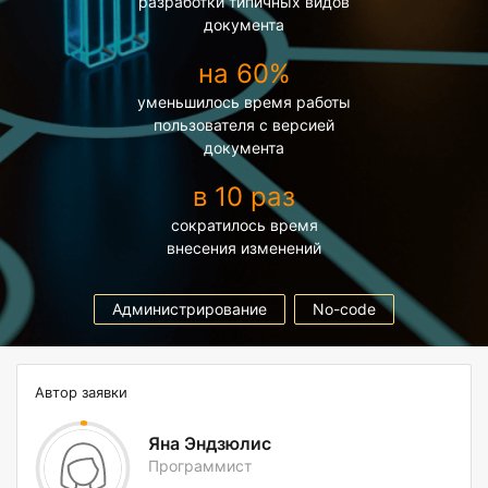
разработки типичных видов
документа
на 60%
уменьшилось время работы
пользователя с версией
документа
в 10 раз
сократилось время
внесения изменений
Администрирование
No-code
Автор заявки
Яна Эндзюлис
Программист