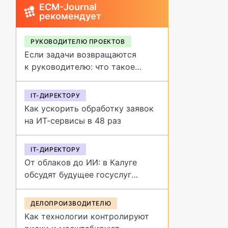
ECM-Journal
рекомендует
РУКОВОДИТЕЛЮ ПРОЕКТОВ
Если задачи возвращаются
к руководителю: что такое
обратное делегирование и как
от него избавиться
IT-ДИРЕКТОРУ
Как ускорить обработку заявок
на ИТ-сервисы в 48 раз
IT-ДИРЕКТОРУ
От облаков до ИИ: в Калуге
обсудят будущее госуслуг
на форуме «Цифровая
эволюция»
ДЕЛОПРОИЗВОДИТЕЛЮ
Как технологии контролируют