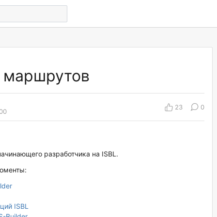
х маршрутов
23
0
:00
начинающего разработчика на ISBL.
оменты:
lder
ций ISBL
-Builder