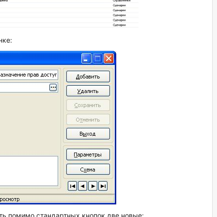
нке:
ть помимо стандартных кнопок две новые: