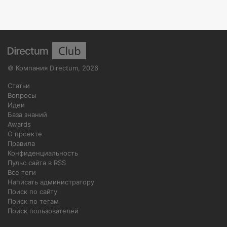
©
Компания Directum
,
2026
Статьи
Вопросы
Идеи
База знаний
Awards
О проекте
Правила
Конфиденциальность
Пульс сайта в RSS
Все теги
Написать администратору
Поиск по сайту
Поиск по тегам
Поиск пользователей