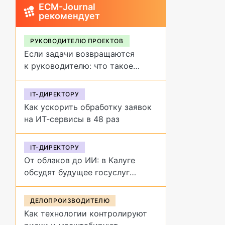
ECM-Journal
рекомендует
РУКОВОДИТЕЛЮ ПРОЕКТОВ
Если задачи возвращаются
к руководителю: что такое
обратное делегирование и как
от него избавиться
IT-ДИРЕКТОРУ
Как ускорить обработку заявок
на ИТ-сервисы в 48 раз
IT-ДИРЕКТОРУ
От облаков до ИИ: в Калуге
обсудят будущее госуслуг
на форуме «Цифровая
эволюция»
ДЕЛОПРОИЗВОДИТЕЛЮ
Как технологии контролируют