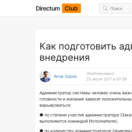
Как подготовить а
внедрения
Опубликовано:
Яков Зорин
25 июля 2017 в 07:39
Администратор системы человек очень важн
готовности и желания зависит положительны
варьироваться:
● по
степени участия администратора
(Зака
выполняются командой Исполнителя);
●
по количеству администраторов
(привлека