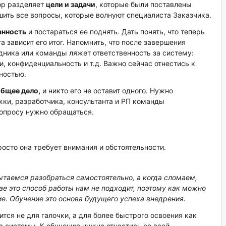
тор разделяет
цели и задачи
, которые были поставлены
шить все вопросы, которые волнуют специалиста Заказчика.
анность
и постараться ее поднять. Дать понять, что теперь
а зависит его итог. Напомнить, что после завершения
дника или команды ляжет ответственность за систему:
, конфиденциальность и т.д. Важно сейчас отнестись к
ностью.
бщее дело,
и никто его не оставит одного. Нужно
ки, разработчика, консультанта и РП команды
вопросу нужно обращаться.
росто она требует внимания и обстоятельности.
пытаемся разобраться самостоятельно, а когда сломаем,
ае это способ работы нам не подходит, поэтому как можно
е. Обучение это основа будущего успеха внедрения.
тся не для галочки, а для более быстрого освоения как
 системы. К обучению нужно отнестись со всей