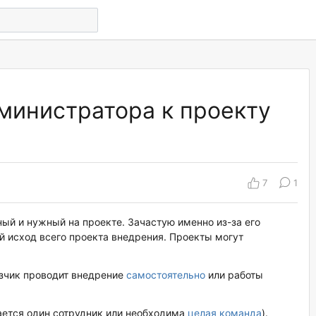
дминистратора к проекту
7
1
ый и нужный на проекте. Зачастую именно из-за его
й исход всего проекта внедрения. Проекты могут
зчик проводит внедрение
самостоятельно
или работы
ется один сотрудник или необходима
целая команда
).