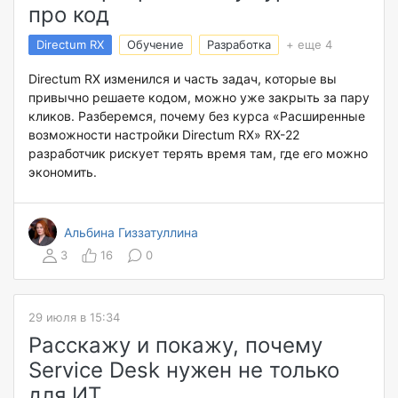
про код
Directum RX
Обучение
Разработка
+ еще 4
Directum RX изменился и часть задач, которые вы
привычно решаете кодом, можно уже закрыть за пару
кликов. Разберемся, почему без курса «Расширенные
возможности настройки Directum RX» RX-22
разработчик рискует терять время там, где его можно
экономить.
Альбина Гиззатуллина
3
16
0
29 июля в 15:34
Расскажу и покажу, почему
Service Desk нужен не только
для ИТ