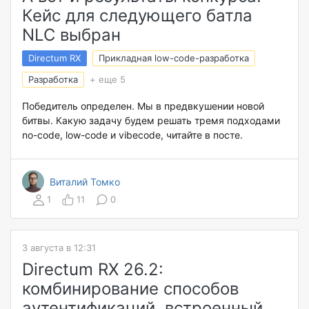
Кейс для следующего батла
NLC выбран
Directum RX
Прикладная low-code-разработка
Разработка
+ еще 5
Победитель определен. Мы в предвкушении новой
битвы. Какую задачу будем решать тремя подходами
no-code, low-code и vibecode, читайте в посте.
Виталий Томко
1
11
0
3 августа в 12:31
Directum RX 26.2:
комбинирование способов
аутентификаций, встроенный