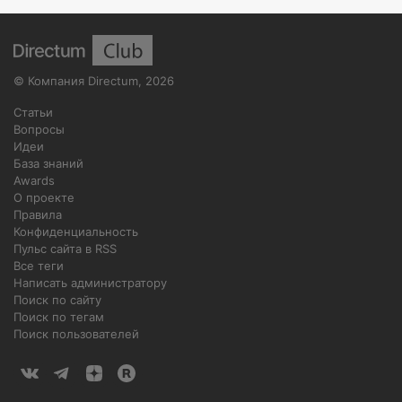
©
Компания Directum
,
2026
Статьи
Вопросы
Идеи
База знаний
Awards
О проекте
Правила
Конфиденциальность
Пульс сайта в RSS
Все теги
Написать администратору
Поиск по сайту
Поиск по тегам
Поиск пользователей