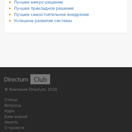
Лучшее микро-решение
Лучшее прикладное решение
Лучшее самостоятельное внедрение
Успешное развитие системы
©
Компания Directum
,
2026
Статьи
Вопросы
Идеи
База знаний
Awards
О проекте