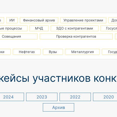
о
ИИ
Финансовый архив
Управление проектами
До
ые процессы
МЧД
ЭДО с контрагентами
Госус
Совещания
Проверка контрагентов
нки
Нефтегаз
Вузы
Металлургия
Госу
кейсы участников кон
2024
2023
2022
2020
Архив