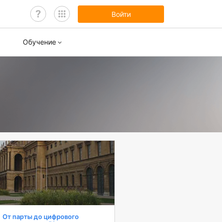
Войти
Обучение
нары
ы обучения
От парты до цифрового