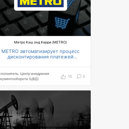
поручения
Метро Кэш энд Керри (METRO)
METRO автоматизирует процесс
дисконтирования платежей
поставщикам посредством
интеграции с Контур.Дисконт
сполнитель: Центр внедрения
15
0
окументооборота (ЦВД)