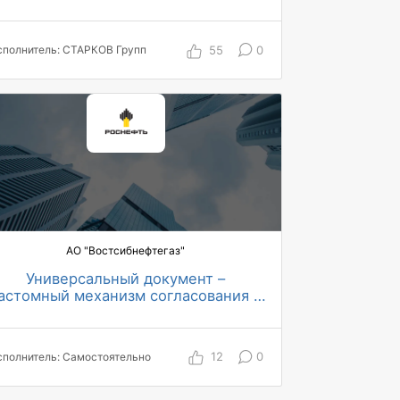
code платформы Directum RX в УрФУ
> 2300 пользователей СЭД
11 топ-менеджеров работают в
системе
55
0
сполнитель: СТАРКОВ Групп
> 5 млн объектов перенесены из
Directum 5
> 1000 документов создается в
системе за месяц
11 интеграционных процессов с
сервисами университета
30 ключевых вариантов процессов
> 1000 подразделений охвачены
автоматизацией по проекту
АО "Востсибнефтегаз"
Универсальный документ –
астомный механизм согласования в
Directum RX
1000+ пользователей охвачены
автоматизацией по проекту
12
0
сполнитель: Самостоятельно