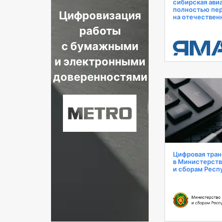
сибирская ави
полностью пе
Цифровизация
на отечествен
работы
с бумажными
и электронными
доверенностями
Цифровая тра
в Министерств
и сборам Респ