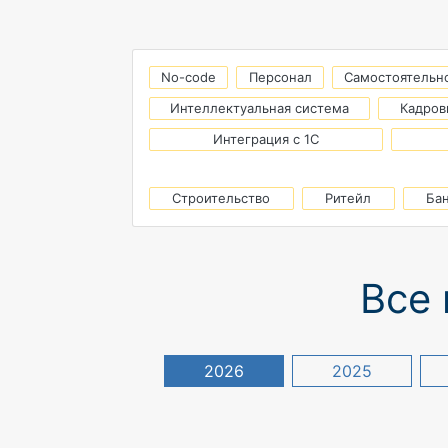
No-code
Персонал
Самостоятельн
Интеллектуальная система
Кадров
Интеграция с 1С
Строительство
Ритейл
Ба
Все 
2026
2025
Этап оформления
доверенности
осложнял