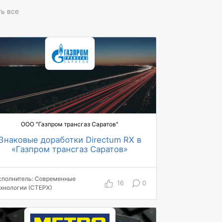
ь все
ООО "Газпром трансгаз Саратов"
Знаковые доработки Directum RX в
«Газпром трансгаз Саратов»
2200+ пользователей системы
12 000 документов, содержащих ПД,
сполнитель: Современные
удалены в соответствии с
16
0
ехнологии (СТЕРХ)
законодательством
от 2 до 5 секунд нужно руководителю
на просмотр информации о статусе