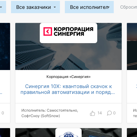
Сбросит
Корпорация «Синергия»
Синергия 10X: квантовый скачок к
e
правильной автоматизации и порядку
в процессах
6400+ пользователей охвачены
автоматизацией
Исполнитель: Самостоятельно,
И
150+ топ-менеджеров работают в
0
14
0
СофтСноу (SoftSnow)
т
системе
2 268 входящих документов за год
использования