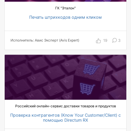
ГК "Эталон"
Печать штрихкодов одним кликом
10 пользователей, охваченных автоматизацией
по проекту
80% ускорение процесса печати штрихкодов
19
3
Исполнитель: Авис Эксперт (Avis Expert)
80% сокращение трудозатрат
100% Удовлетворенность пользователей
30% снизились потери бумажных экземпляров
документов
Российский онлайн-сервис доставки товаров и продуктов
Проверка контрагентов (Know Your Customer/Client) с
помощью Directum RX