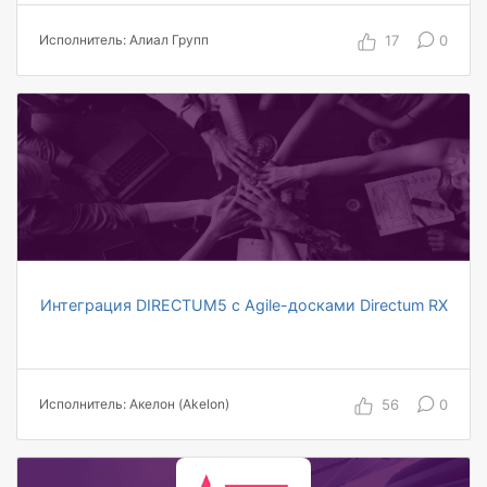
документов
17
0
Исполнитель: Алиал Групп
100 пользователей охвачены автоматизацией
по проекту
Интеграция DIRECTUM5 c Agile-досками Directum RX
от 30 пользователей
в 3 раза уменьшены часы на координацию
работ
800 человеко-часов экономия в год
56
0
Исполнитель: Акелон (Akelon)