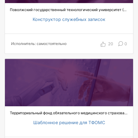
Поволжский государственный технологический университет (Волгатех)
Конструктор служебных записок
> 430 пользователей
более чем на 50% сократились трудозатраты
6300+ служебных записок создано за год
20
0
Исполнитель: самостоятельно
использования
600+ служебных записок создается
ежемесячно
Территориальный фонд обязательного медицинского страхования Республики Крым
Шаблонное решение для ТФОМС
150 пользователей
3 автоматизированных топ-менеджера