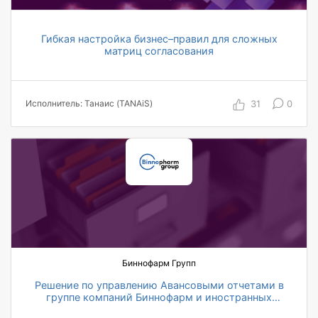
Гибкая настройка бизнес–правил для сложных
матриц согласования
31
0
Исполнитель: Танаис (TANAiS)
Биннофарм Групп
Решение по управлению Авансовыми отчетами в
группе компаний Биннофарм и иностранных
представительствах
в 5 раз сократилось время на документальное