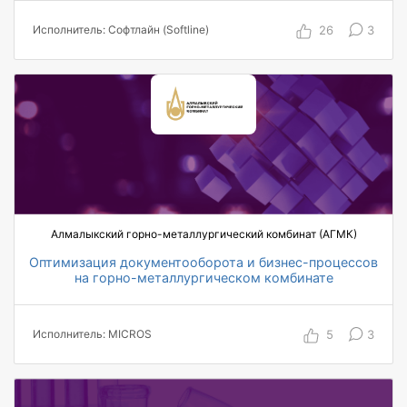
оформление одного отчета
26
3
Исполнитель: Софтлайн (Softline)
400 пользователей, охваченных
автоматизацией по проекту
12 автоматизированных топ-менеджеров,
работающих в системе
Алмалыкский горно-металлургический комбинат (АГМК)
Оптимизация документооборота и бизнес-процессов
на горно-металлургическом комбинате
5000+ пользователей, охваченных
автоматизацией по проекту
5
3
Исполнитель: MICROS
на 70% повысилась исполнительская
дисциплина
в 2,5 раза ускорилось ознакомление с
документами