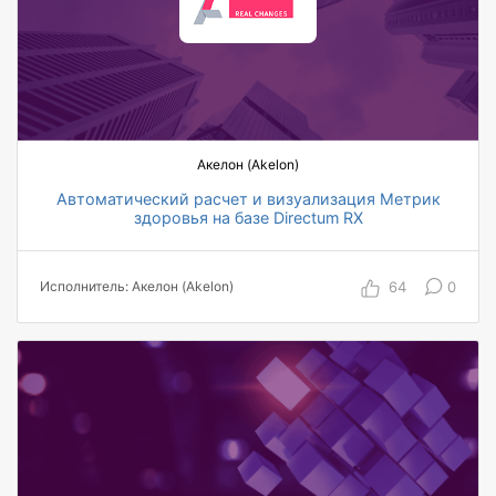
Акелон (Akelon)
Автоматический расчет и визуализация Метрик
здоровья на базе Directum RX
12/14 автоматизированных менеджеров от
руководителя отдела до генерального
64
0
Исполнитель: Акелон (Akelon)
директора
90% сокращение трудозатрат менеджмента
компании на отслеживание Метрик здоровья
81% степень автоматизации расчета Метрик
здоровья