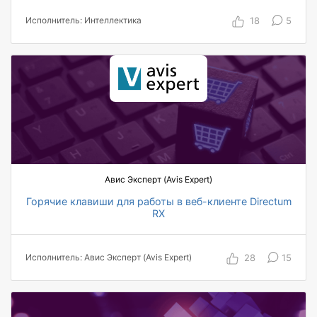
50% ускорение процессов
18
5
Исполнитель: Интеллектика
Авис Эксперт (Avis Expert)
Горячие клавиши для работы в веб-клиенте Directum
RX
900+ пользователей
на 20% снижение временных расходов на
28
15
Исполнитель: Авис Эксперт (Avis Expert)
операцию
5 автоматизированных действий