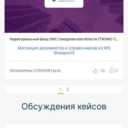
договоров и документов
Территориальный фонд ОМС Свердловской области (ТФОМС СО)
Миграция документов и справочников из MS
Sharepoint
в 1,5 раза ускорение процесса согласования
документов
56
0
Исполнитель: СТАРКОВ Групп
63 руководителя подписывают документы
электронной подписью (ранее только 5)
444 000 мигрированных документов
1
2
10 000 мигрированных контрагентов
40 000 мигрированных персон
Обсуждения кейсов