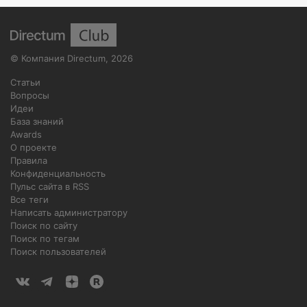
©
Компания Directum
,
2026
Статьи
Вопросы
Идеи
База знаний
Awards
О проекте
Правила
Конфиденциальность
Пульс сайта в RSS
Все теги
Написать администратору
Поиск по сайту
Поиск по тегам
Поиск пользователей