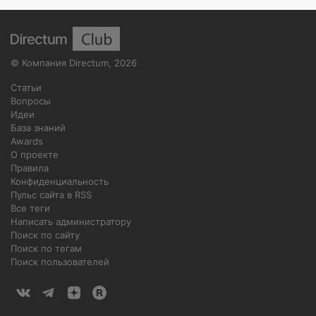
©
Компания Directum
,
2026
Статьи
Вопросы
Идеи
База знаний
Awards
О проекте
Правила
Конфиденциальность
Пульс сайта в RSS
Все теги
Написать администратору
Поиск по сайту
Поиск по тегам
Поиск пользователей