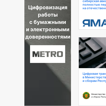
сибирская ави
полностью пе
Цифровизация
на отечествен
работы
с бумажными
и электронными
доверенностями
Цифровая тра
в Министерств
и сборам Респ