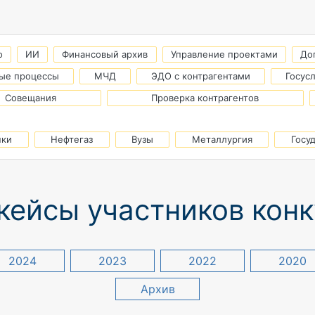
о
ИИ
Финансовый архив
Управление проектами
До
ые процессы
МЧД
ЭДО с контрагентами
Госус
Совещания
Проверка контрагентов
нки
Нефтегаз
Вузы
Металлургия
Госу
кейсы участников кон
2024
2023
2022
2020
Архив