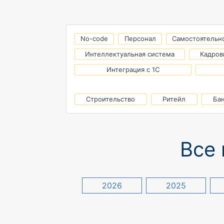
No-code
Персонал
Самостоятельн
Интеллектуальная система
Кадров
Интеграция с 1С
Строительство
Ритейл
Ба
Все 
2026
2025
Этап оформления
доверенности
осложнял