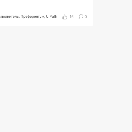
ИИ
80% обращений в ИТ-службу
поддержки обработано ИИ
90% точность распределения заявок
16
0
полнитель: Преферентум, UiPath
в ОЦО