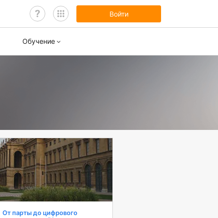
Войти
Обучение
нары
ы обучения
От парты до цифрового