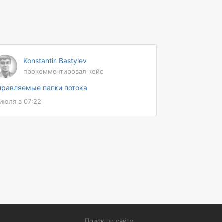
Konstantin Bastylev
прокомментировал кейс
правляемые папки потока
 июля в 07:22
Поиск по сайту