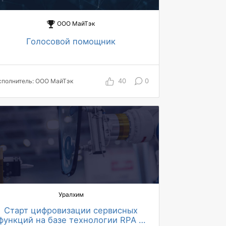
ООО МайТэк
Голосовой помощник
40
0
сполнитель: ООО МайТэк
Уралхим
Старт цифровизации сервисных
функций на базе технологии RPA и