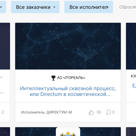
Сбросит
ФГБОУ ВО "Югорский государственный университет"
АО «Л’ОРЕАЛЬ»
Е
Интеллектуальный сквозной процесс,
или Directum в косметической
компании L’OREAL
~60 000 документов в год
500 комплектов документов в день
2
36
0
Исполнитель: ДИРЕКТУМ-М
проходит интеллектуальную
обработку
300 пользователей