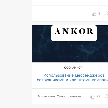
документооборота
96% перевозок оформляется
полностью, корректно и с
соблюдением сроков
6
более 200 транспортных средств в
парке
ООО "АНКОР"
Использование мессенджеров
сотрудниками и клиентами компан
Анкор
1219 пользователей чат-бота
100 чел/ч экономия в месяц
70 запросов в день к чат-боту
22
Исполнитель: Самостоятельно
30 закрытий занятий в день