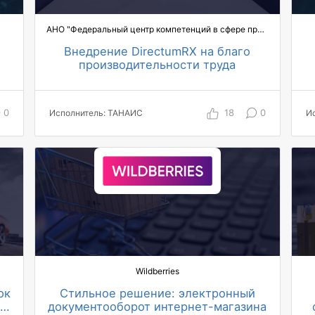
АНО "Федеральный центр компетенций в сфере производительности труда"
Внедрение DirectumRX на благо
производительности труда
я
350 пользователей облачной
системы
6 пользователей Solo
0
18
0
Исполнитель: ТАНАИС
И
30 регламентов работы с
документами
50 видов документов
Wildberries
ок
Стильное решение: электронный
го
документооборот интернет-магазина