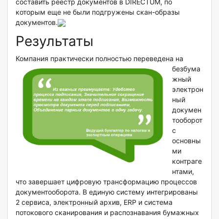
составить реестр документов в DIRECTUM, по
которым еще не были подгружены скан-образы
документов.
Результаты
Компания практически
полностью переведена на
безбума
жный
электрон
ный
докумен
тооборот
с
основны
ми
контраге
нтами,
что завершает цифровую трансформацию процессов
документооборота. В единую систему интегрированы
2 сервиса, электронный архив, ERP и система
потокового сканирования и распознавания бумажных