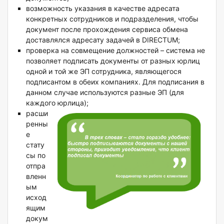
возможность указания в качестве адресата
конкретных сотрудников и подразделения, чтобы
документ после прохождения сервиса обмена
доставлялся адресату задачей в DIRECTUM;
проверка на совмещение должностей – система не
позволяет подписать документы от разных юрлиц
одной и той же ЭП сотрудника, являющегося
подписантом в обеих компаниях. Для подписания в
данном случае используются разные ЭП (для
каждого юрлица);
расши
ренны
е
стату
сы по
отпра
вленн
ым
исход
ящим
докум