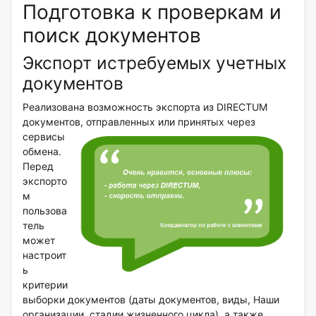
Подготовка к проверкам и
поиск документов
Экспорт истребуемых учетных
документов
Реализована возможность экспорта из DIRECTUM
документов, отправленных или принятых через
сервисы
обмена.
Перед
экспорто
м
пользова
тель
может
настроит
ь
критерии
выборки документов (даты документов, виды, Наши
организации, стадии жизненного цикла), а также