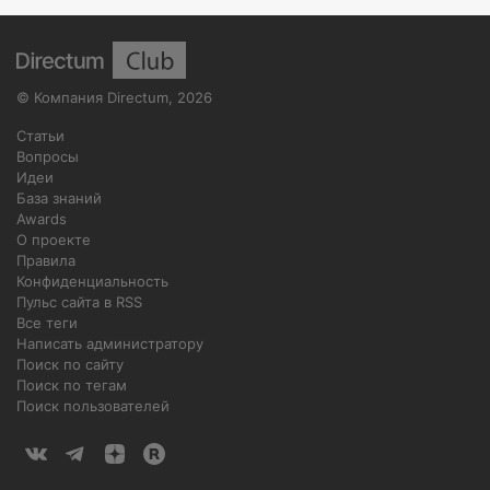
©
Компания Directum
,
2026
Статьи
Вопросы
Идеи
База знаний
Awards
О проекте
Правила
Конфиденциальность
Пульс сайта в RSS
Все теги
Написать администратору
Поиск по сайту
Поиск по тегам
Поиск пользователей