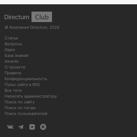
©
Компания Directum
,
2026
Статьи
Вопросы
Идеи
База знаний
Awards
О проекте
Правила
Конфиденциальность
Пульс сайта в RSS
Все теги
Написать администратору
Поиск по сайту
Поиск по тегам
Поиск пользователей