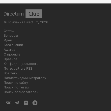
©
Компания Directum
,
2026
Статьи
Вопросы
Идеи
База знаний
Awards
О проекте
Правила
Конфиденциальность
Пульс сайта в RSS
Все теги
Написать администратору
Поиск по сайту
Поиск по тегам
Поиск пользователей