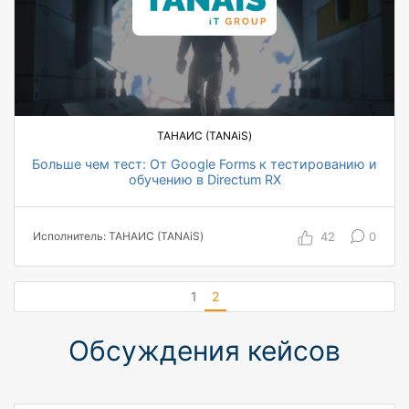
нормативными документами
ТАНАИС (TANAiS)
Больше чем тест: От Google Forms к тестированию и
обучению в Directum RX
на 40% увеличилось количество пройденных
опросов
42
0
Исполнитель: ТАНАИС (TANAiS)
на 60% сократилось время обработки
результатов тестов
на 30% повысился сбор обратной связи
1
2
Обсуждения кейсов