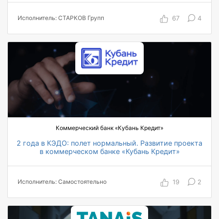
на 30% сокращено время на задачи по HR Pro
67
4
Исполнитель: СТАРКОВ Групп
на 45% сокращено количество доработок
Коммерческий банк «Кубань Кредит»
2 года в КЭДО: полет нормальный. Развитие проекта
в коммерческом банке «Кубань Кредит»
4 000 пользователей охвачены автоматизацией
99% штата подключено к системе
19
2
Исполнитель: Самостоятельно
13+ млн руб. экономия по результатам проекта
5 минут среднее время на подписание
документа
38 000 событий ознакомления с внутренними