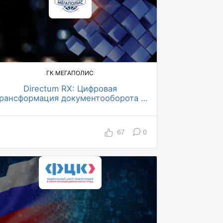
ГК МЕГАПОЛИС
Directum RX: Цифровая
рансформация документооборота в
масштабе страны
более 100 млн руб ожидаемый общий
экономический эффект за 2023-2027
11 000+ пользователей в системе
67
0
270+ топ-менеджеров работают в
системе
с 7 дней до 2 дней в среднем
снизилось время согласования и
подписания
на ~80% снизились трудозатраты на
документооборот
с 70% до 95% выросла доля