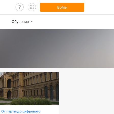
Войти
Обучение
нары
ы обучения
От парты до цифрового