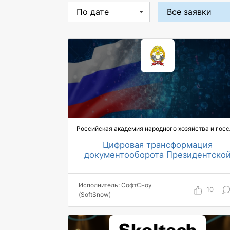
договорную
работу ритейлера.
Благодаря
проекту обмен
документами
с контрагентами
ускорился на 70%.
Цифровая трансформация
документооборота Президентско
академии на базе решений Directu
7 000 пользователей Академии в
Москве и региональных филиалах
Исполнитель: СофтСноу
Академии подключено к системе
10
(SoftSnow)
10 000 документов создано за 3
месяца
1 000 поручений