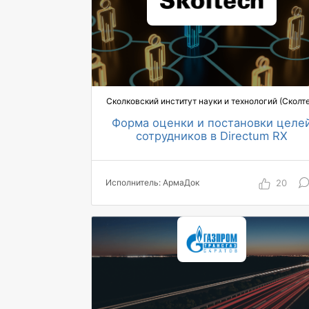
Сколковский институт науки и технологий (Сколте
Форма оценки и постановки целе
сотрудников в Directum RX
1500 пользователей охвачены
автоматизацией по проекту
15 топ-менеджеров работают в
20
Исполнитель: АрмаДок
системе
в 3 раза ускорился процесс
для 100% сотрудников реализована
полная автоматизация