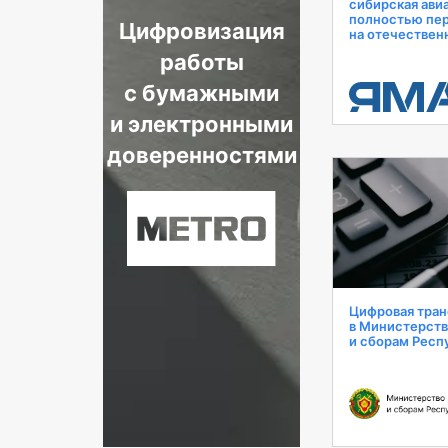
сибирская ави
полностью пе
Цифровизация
на отечествен
работы
с бумажными
и электронными
доверенностями
Цифровая тра
в Министерств
и сборам Респ