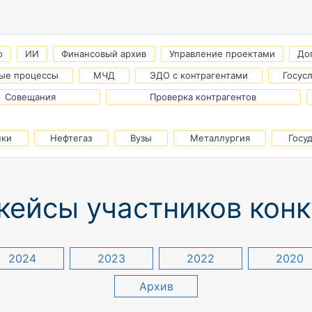
о
ИИ
Финансовый архив
Управление проектами
До
ые процессы
МЧД
ЭДО с контрагентами
Госус
Совещания
Проверка контрагентов
нки
Нефтегаз
Вузы
Металлургия
Госу
кейсы участников кон
2024
2023
2022
2020
Архив