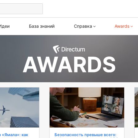
Идеи
База знаний
Справка
Awards
Awards 2026
Веби
Directum RX
HR Pro
Все кейсы
Курс
Версия 26.2
Версия 2.10
Архив
Версия 26.1
Версия 2.9
Версия 25.3
Версия 2.8
Версия 25.2
Версия 2.7
Версия 25.1
Версия 2.6
Версия 4.12
Версия 2.5
Версия 4.11
Версия 2.4
Версия 4.10
Версия 2.3
Версия 4.9
Версия 1.9
 «Ямала»: как
Безопасность превыше всего: