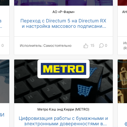
АО «Р-Фарм»
в
Переход с Directum 5 на Directum RX
м
и настройка массового подписания
документов в фармацевтической
3 500 пользователей охвачены
компании
автоматизацией по проекту
И
более 50 топ-менеджеров работают в
0
15
0
Исполнитель: Самостоятельно
(R
системе
в разы ускорилось подписание
документов
Метро Кэш энд Керри (METRO)
ИИ
Цифровизация работы с бумажными и
электронными доверенностями в