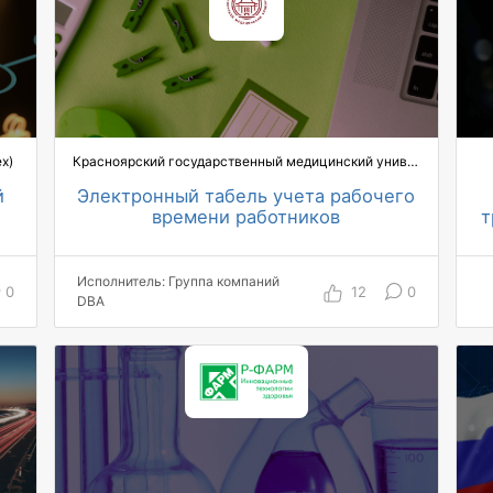
существенно повысилось
быстродействие
х)
Красноярский государственный медицинский университет им. Войно-Ясенецкого (КрасГМУ)
й
Электронный табель учета рабочего
времени работников
т
400 пользователей охвачены
автоматизацией по проекту
Исполнитель: Группа компаний
10 топ-менеджеров работают в
0
12
0
DBA
системе
на 60% ускорилась обработка
табелей
на 90% снизились трудозатраты на
обработку табелей
1 день вместо 3-х требуется на сбор
подписанных документов