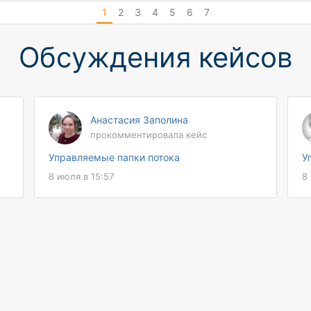
на 50% сократилось время обработки
1
2
3
4
5
6
7
одного документа
Обсуждения кейсов
Анастасия Заполина
прокомментировала кейс
Управляемые папки потока
У
8 июля в 15:57
8