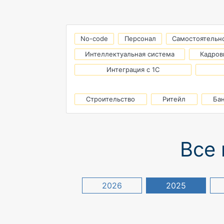
No-code
Персонал
Самостоятельн
Интеллектуальная система
Кадров
Интеграция с 1С
Строительство
Ритейл
Ба
Все 
2026
2025
Этап оформления
доверенности
осложнял