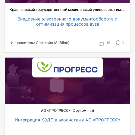
Красноярский государственный медицинский университет им. Войно-Ясенецкого (КрасГМУ)
Внедрение электронного документооборота и
оптимизация процессов вуза
50 пользователей охвачены автоматизацией по
проекту
16
0
Исполнитель: Софтлайн (Softline)
7 автоматизированных топ-менеджеров
АО «ПРОГРЕСС» (ФрутоНяня)
Интеграция КЭДО в экосистему АО «ПРОГРЕСС»
1700 пользователей охвачены автоматизацией
по проекту