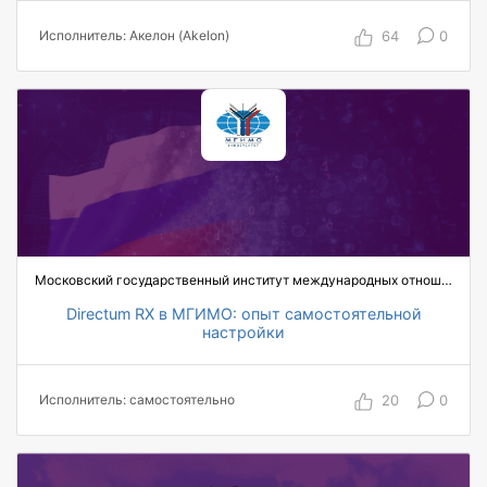
руководителя отдела до генерального
64
0
Исполнитель: Акелон (Akelon)
директора
90% сокращение трудозатрат менеджмента
компании на отслеживание Метрик здоровья
81% степень автоматизации расчета Метрик
здоровья
Московский государственный институт международных отношений (МГИМО)
Directum RX в МГИМО: опыт самостоятельной
настройки
200 пользователей
100% цифровизация работы с договорами
20
0
Исполнитель: самостоятельно