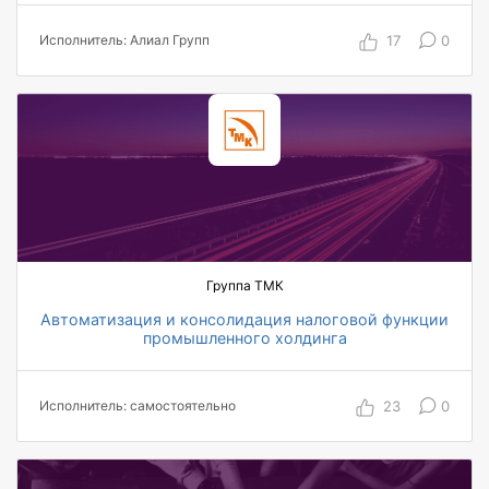
документов
17
0
Исполнитель: Алиал Групп
100 пользователей охвачены автоматизацией
по проекту
Группа ТМК
Автоматизация и консолидация налоговой функции
промышленного холдинга
75 компаний холдинга охвачены проектом
в 2 раза сократилась средняя трудоемкость
23
0
Исполнитель: самостоятельно
обработки требований налоговых органов
1 500 000 документов в год прирост архива
ПУД
на порядок снижение рисков ошибок в работе