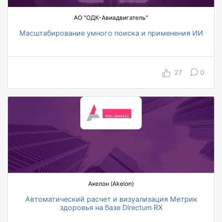
АО "ОДК-Авиадвигатель"
Масштабирование умного поиска и применения ИИ
7000 пользователей умного поиска
от 1 до 6 ч экономия времени руководителя в
неделю за счет ИИ
27
0
7 топ-менеджеров используют
функциональность ИИ
1100 писем обработано за 4 месяца
пилотирования
в 73% случаев предложенный ИИ вариант не
требовал правки
Акелон (Akelon)
Автоматический расчет и визуализация Метрик
здоровья на базе Directum RX
12/14 автоматизированных менеджеров от