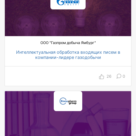
ООО "Газпром добыча Ямбург"
Интеллектуальная обработка входящих писем в
компании-лидере газодобычи
100 пользователей охвачены автоматизацией
по проекту
26
0
30 автоматизированных топ-менеджеров,
работающих в системе
100 часов в месяц экономия на обработку
входящих документов