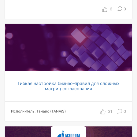
15 автоматизированных топ-менеджеров
6
0
на 30% увеличилась скорость обработки
документов
80% функциональности реализовано из
«коробки»
20% документооборота полностью в цифре
Гибкая настройка бизнес–правил для сложных
матриц согласования
31
0
Исполнитель: Танаис (TANAiS)