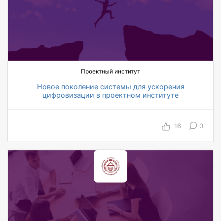
Проектный институт
Новое поколение системы для ускорения
цифровизации в проектном институте
500 пользователей охвачены автоматизацией
по проекту
16
0
10 автоматизированных топ-менеджеров
225 автоматизированных и объединённых
регламентов с динамическими условиями
на 40% сокращение времени и трудозатрат по
заполнению карточки документа