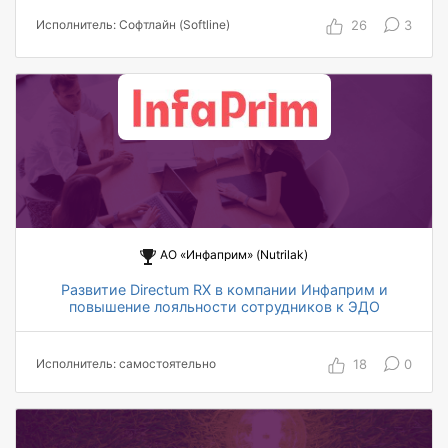
оформление одного отчета
26
3
Исполнитель: Софтлайн (Softline)
400 пользователей, охваченных
автоматизацией по проекту
12 автоматизированных топ-менеджеров,
работающих в системе
АО «Инфаприм» (Nutrilak)
Развитие Directum RX в компании Инфаприм и
повышение лояльности сотрудников к ЭДО
75 % сотрудников положительно оценили
работу в Directum RX
18
0
Исполнитель: самостоятельно
> 100 000 количество документов,
создающихся в системе за год