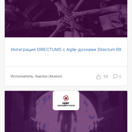
с документами
Интеграция DIRECTUM5 c Agile-досками Directum RX
от 30 пользователей
в 3 раза уменьшены часы на координацию
работ
800 человеко-часов экономия в год
56
0
Исполнитель: Акелон (Akelon)