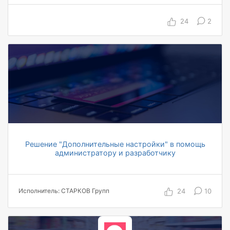
> 1 000 пользователей
93 торговых центра по России и ОЦО в Самаре
24
2
> 10 000 объектов сторонних систем
синхронизируются в Directum RX ежедневно
50 000 объектов перенесено при миграции
данных
12 месяцев на проект
Решение "Дополнительные настройки" в помощь
администратору и разработчику
24
10
Исполнитель: СТАРКОВ Групп