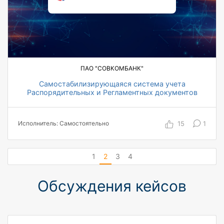
ПАО "СОВКОМБАНК"
Самостабилизирующаяся система учета
Распорядительных и Регламентных документов
30 пользователей
2 автоматизированных ТОП-менеджеров
15
1
Исполнитель: Самостоятельно
13 000 регламентных документов внесено
14 500 распорядительных документов
обработано
1
2
3
4
6 месяцев на разработку и внедрение
Обсуждения кейсов