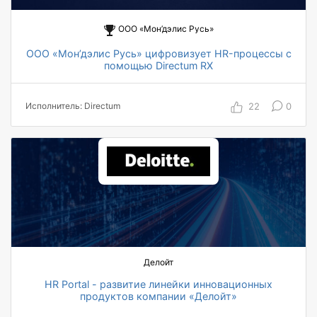
ООО «Мон’дэлис Русь»
ООО «Мон’дэлис Русь» цифровизует HR-процессы с
помощью Directum RX
1000 пользователей
20 автоматизированных ТОП-менеджеров
22
0
Исполнитель: Directum
с 15 до 3 минут сокращение времени на
оформление или перенос отпуска
11 бизнес-процессов переведено в цифровой
вид
9 месяцев на проект
Делойт
HR Portal - развитие линейки инновационных
продуктов компании «Делойт»
на 15–20% сокращение стоимости