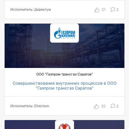
аутсорсинговых услуг
21
2
Исполнитель: Директум
на порядок повышена эффективность оказания
услуги
3800 сотрудников
ООО "Газпром трансгаз Саратов"
Совершенствование внутренних процессов в ООО
"Газпром трансгаз Саратов"
2000 пользователей
10 ТОП-менеджеров, работающих в системе
20
2
Исполнитель: Directum
21 филиал
9 месяцев