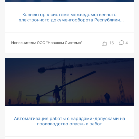
Коннектор к системе межведомственного
электронного документооборота Республики
Беларусь
более чем в 20 раз сокращение времени на
передачу документов между организациями
более чем с 14 000 организаций доступен
16
4
Исполнитель: ООО "Новаком Системс"
обмен электронными документами
Автоматизация работы с нарядами-допусками на
производство опасных работ
на порядок сокращение времени оформления
и согласования