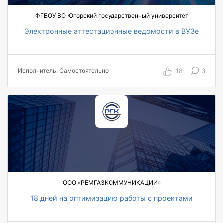
ФГБОУ ВО Югорский государственный университет
Электронные аттестационные ведомости в ВУЗе
>3500 чел/ч экономия времени на заполнение
ведомостей
>300 пользователей
18
3
Исполнитель: Самостоятельно
~7000 плановое количество электронных
ведомостей (без учёта пересдач)
ООО «РЕМГАЗКОММУНИКАЦИИ»
18 дней на оптимизацию работы с проектами
35 пользователей
5 ТОП-менеджеров