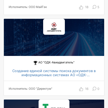
6 специалистов команда проекта
18
5
Исполнитель: ООО МайТэк
1 месяц на выплонение проекта
АО "ОДК-Авиадвигатель"
Создание единой системы поиска документов в
информационных системах АО «ОДК-
Авиадвигатель».
минимум на 10% сокращение затрат времени
на поиск документов
16
0
Исполнитель: ООО "Директум"
до 50 - 70% целевое сокращение затрат
времени на поиск документов
не более 30 сек время вывода результатов
поиска из всех источников