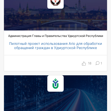
Администрация Главы и Правительства Удмуртской Республики
Пилотный проект использования Ario для обработки
обращений граждан в Удмуртской Республике
в 2 раза целевое сокращение затрат на
обработку обращений граждан
18
1
93% полнота извлечения реквизитов,
достигнутая в пилотном проекте
87% автоматическое заполнение
ответственного за исполнение поручения